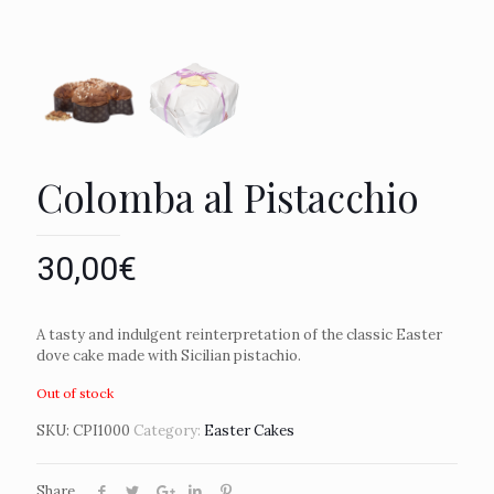
Colomba al Pistacchio
30,00
€
A tasty and indulgent reinterpretation of the classic Easter
dove cake made with Sicilian pistachio.
Out of stock
SKU:
CPI1000
Category:
Easter Cakes
Share