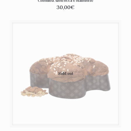
Colomba Albicocca e Mandorle
30,00
€
Sold out