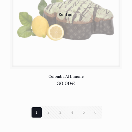
Sold out
Colomba Al Limone
30,00
€
1
2
3
4
5
6