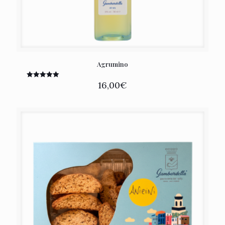
Agrumino
16,00
€
Rated
5.00
out of 5