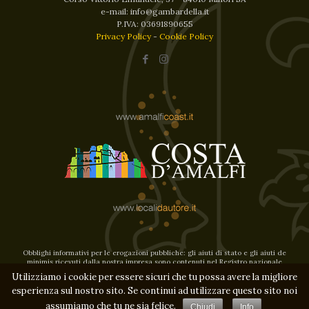
e-mail: info@gambardella.it
P.IVA: 03691890655
Privacy Policy
-
Cookie Policy
Obblighi informativi per le erogazioni pubbliche: gli aiuti di stato e gli aiuti de
minimis ricevuti dalla nostra impresa sono contenuti nel Registro nazionale
degli aiuti
Utilizziamo i cookie per essere sicuri che tu possa avere la migliore
di stato di cui all’art.52 della l.234/2012 e consultabili al seguente link,
inserendo come chiave di ricerca nel campo Codice Fiscale 03691890655
esperienza sul nostro sito. Se continui ad utilizzare questo sito noi
LINK
assumiamo che tu ne sia felice.
Chiudi
Info