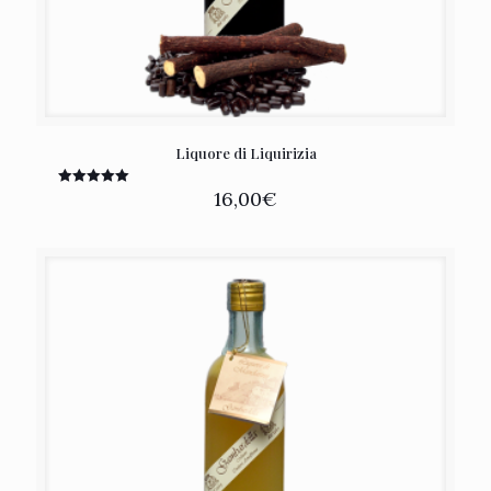
Liquore di Liquirizia
16,00
€
Rated
5.00
out of 5