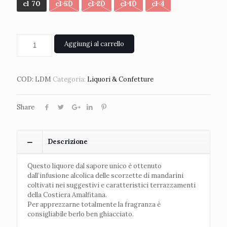
cl 70
cl 50
cl 20
cl 10
cl 4
Aggiungi al carrello
COD:
LDM
Categoria:
Liquori & Confetture
Share
Descrizione
Questo liquore dal sapore unico è ottenuto
dall’infusione alcolica delle scorzette di mandarini
coltivati nei suggestivi e caratteristici terrazzamenti
della Costiera Amalfitana.
Per apprezzarne totalmente la fragranza è
consigliabile berlo ben ghiacciato.