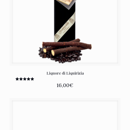
Liquore di Liquirizia
16,00
€
Valutato
5.00
su 5