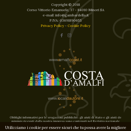
Copyright © 2018
Corso Vittorio Emanuele, 37 - 84010 Minori SA
e-mail: info@gambardella.it
P.IVA: 03691890655
Privacy Policy
-
Cookie Policy
Obblighi informativi per le erogazioni pubbliche: gli aiuti di stato e gli aiuti de
minimis ricevuti dalla nostra impresa sono contenuti nel Registro nazionale
degli aiuti
Utilizziamo i cookie per essere sicuri che tu possa avere la migliore
di stato di cui all’art.52 della l.234/2012 e consultabili al seguente link,