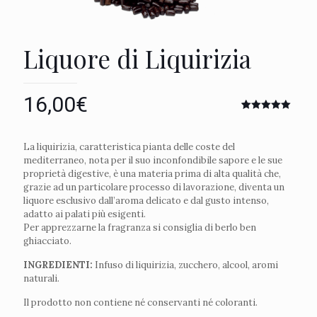
Liquore di Liquirizia
16,00
€
Valutato
1
5.00
su 5
su base
La liquirizia, caratteristica pianta delle coste del
di
recensioni
mediterraneo, nota per il suo inconfondibile sapore e le sue
proprietà digestive, è una materia prima di alta qualità che,
grazie ad un particolare processo di lavorazione, diventa un
liquore esclusivo dall’aroma delicato e dal gusto intenso,
adatto ai palati più esigenti.
Per apprezzarne la fragranza si consiglia di berlo ben
ghiacciato.
INGREDIENTI:
Infuso di liquirizia, zucchero, alcool, aromi
naturali.
Il prodotto non contiene né conservanti né coloranti.