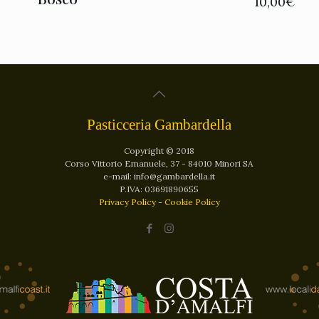
10,00
€
Pasticceria Gambardella
Copyright © 2018
Corso Vittorio Emanuele, 37 - 84010 Minori SA
e-mail: info@gambardella.it
P.IVA: 03691890655
Privacy Policy
-
Cookie Policy