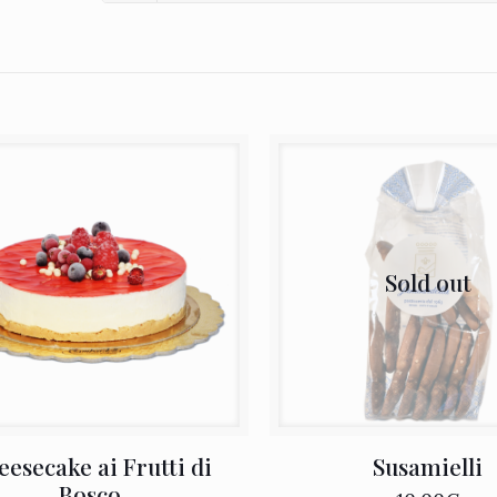
Sold out
esecake ai Frutti di
Susamielli
Bosco