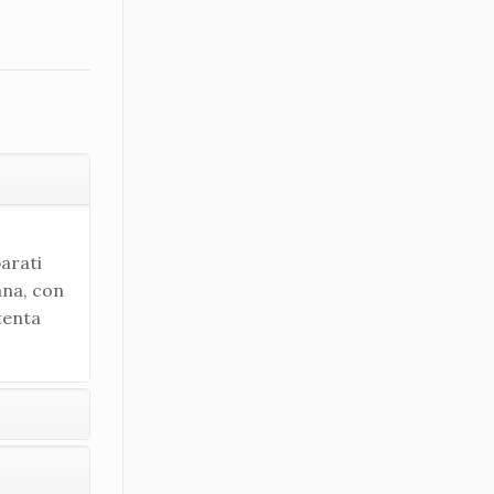
arati
ana, con
tenta