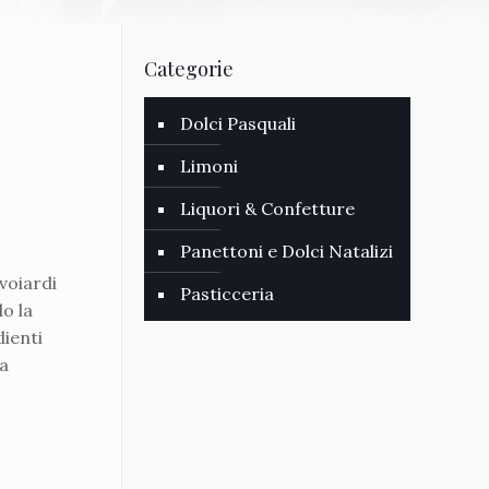
Categorie
Dolci Pasquali
Limoni
Liquori & Confetture
Panettoni e Dolci Natalizi
avoiardi
Pasticceria
o la
dienti
a